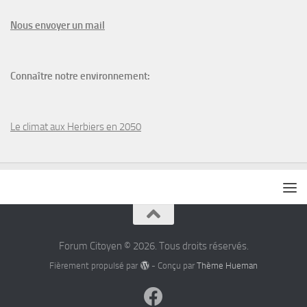
N
ous envoyer un
mail
Connaître notre environnement:
Le climat aux Herbiers en 2050
Forum Citoyen © 2026. Tous droits réservés.
Fièrement propulsé par
- Conçu par
Thème Hueman