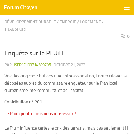
Forum Citoyen
Skip to content
DÉVELOPPEMENT DURABLE
/
ENERGIE
/
LOGEMENT
/
TRANSPORT
0
Enquête sur le PLUiH
PAR
USER17103714389705
·
OCTOBRE 21, 2022
Voici les cinq contributions que notre association, Forum citoyen, a
déposées auprès du commissaire enquêteur sur le Plan local
d’urbanisme intercommunal et de l’habitat.
Contribution n° 201
Le Pluih peut-il tous nous intéresser ?
Le Pluih influence certes le prix des terrains, mais pas seulement ! Il