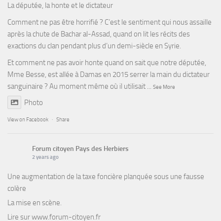
La députée, la honte et le dictateur
Comment ne pas être horrifié ? C’est le sentiment qui nous assaille
après la chute de Bachar al-Assad, quand on lit les récits des
exactions du clan pendant plus d’un demi-siècle en Syrie.
Et comment ne pas avoir honte quand on sait que notre députée,
Mme Besse, est allée à Damas en 2015 serrer la main du dictateur
sanguinaire ? Au moment même où il utilisait
...
See More
Photo
View on Facebook
·
Share
Forum citoyen Pays des Herbiers
2 years ago
Une augmentation de la taxe foncière planquée sous une fausse
colère
La mise en scène.
Lire sur
www.forum-citoyen.fr