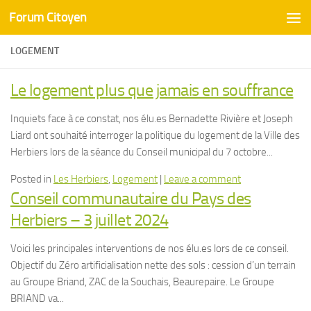
Forum Citoyen
Skip to content
LOGEMENT
Le logement plus que jamais en souffrance
Inquiets face à ce constat, nos élu.es Bernadette Rivière et Joseph
Liard ont souhaité interroger la politique du logement de la Ville des
Herbiers lors de la séance du Conseil municipal du 7 octobre...
Posted in
Les Herbiers
,
Logement
|
Leave a comment
Conseil communautaire du Pays des
Herbiers – 3 juillet 2024
Voici les principales interventions de nos élu.es lors de ce conseil.
Objectif du Zéro artificialisation nette des sols : cession d’un terrain
au Groupe Briand, ZAC de la Souchais, Beaurepaire. Le Groupe
BRIAND va...