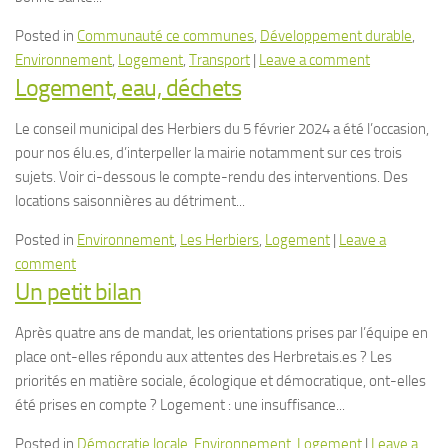
Posted in
Communauté ce communes
,
Développement durable
,
Environnement
,
Logement
,
Transport
|
Leave a comment
Logement, eau, déchets
Le conseil municipal des Herbiers du 5 février 2024 a été l’occasion,
pour nos élu.es, d’interpeller la mairie notamment sur ces trois
sujets. Voir ci-dessous le compte-rendu des interventions. Des
locations saisonnières au détriment...
Posted in
Environnement
,
Les Herbiers
,
Logement
|
Leave a
comment
Un petit bilan
Après quatre ans de mandat, les orientations prises par l’équipe en
place ont-elles répondu aux attentes des Herbretais.es ? Les
priorités en matière sociale, écologique et démocratique, ont-elles
été prises en compte ? Logement : une insuffisance...
Posted in
Démocratie locale
,
Environnement
,
Logement
|
Leave a