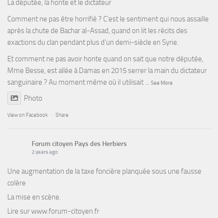
La députée, la honte et le dictateur
Comment ne pas être horrifié ? C’est le sentiment qui nous assaille
après la chute de Bachar al-Assad, quand on lit les récits des
exactions du clan pendant plus d’un demi-siècle en Syrie.
Et comment ne pas avoir honte quand on sait que notre députée,
Mme Besse, est allée à Damas en 2015 serrer la main du dictateur
sanguinaire ? Au moment même où il utilisait
...
See More
Photo
View on Facebook
·
Share
Forum citoyen Pays des Herbiers
2 years ago
Une augmentation de la taxe foncière planquée sous une fausse
colère
La mise en scène.
Lire sur
www.forum-citoyen.fr