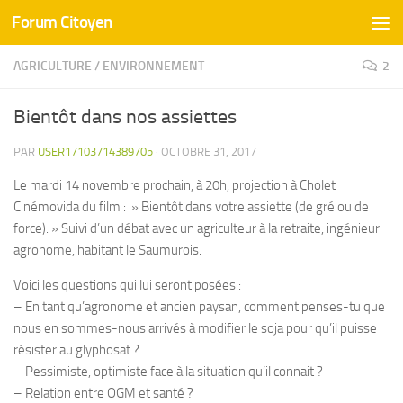
Forum Citoyen
Skip to content
AGRICULTURE
/
ENVIRONNEMENT
2
Bientôt dans nos assiettes
PAR
USER17103714389705
·
OCTOBRE 31, 2017
Le mardi 14 novembre prochain, à 20h, projection à Cholet
Cinémovida du film : » Bientôt dans votre assiette (de gré ou de
force). » Suivi d’un débat avec un agriculteur à la retraite, ingénieur
agronome, habitant le Saumurois.
Voici les questions qui lui seront posées :
– En tant qu’agronome et ancien paysan, comment penses-tu que
nous en sommes-nous arrivés à modifier le soja pour qu’il puisse
résister au glyphosat ?
– Pessimiste, optimiste face à la situation qu’il connait ?
– Relation entre OGM et santé ?