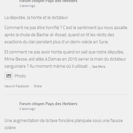
Forum citoyen Pays des Herbiers
2 years ago
La députée, la honte et le dictateur
Comment ne pas être horrifié ? C’est le sentiment qui nous assaille
après la chute de Bachar al-Assad, quand on lit les récits des
exactions du clan pendant plus d’un demi-siècle en Syrie.
Et comment ne pas avoir honte quand on sait que notre députée,
Mme Besse, est allée à Damas en 2015 serrer la main du dictateur
sanguinaire ? Au moment même où il utilisait
...
See More
Photo
View on Facebook
·
Share
Forum citoyen Pays des Herbiers
2 years ago
Une augmentation de la taxe foncière planquée sous une fausse
colère