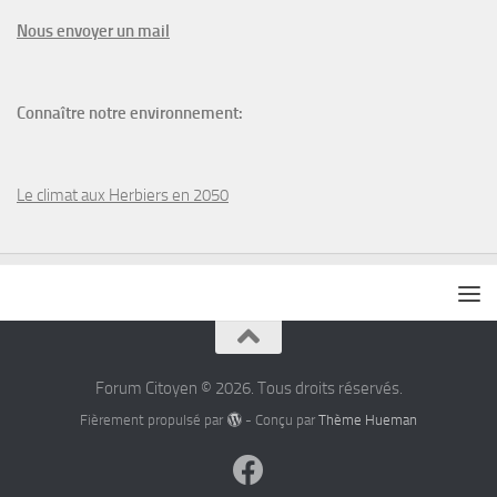
N
ous envoyer un
mail
Connaître notre environnement:
Le climat aux Herbiers en 2050
Forum Citoyen © 2026. Tous droits réservés.
Fièrement propulsé par
- Conçu par
Thème Hueman