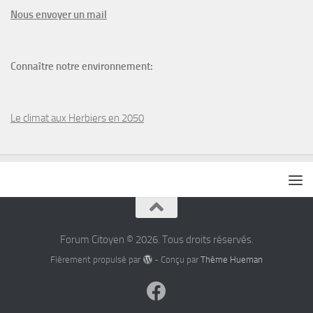
N
ous envoyer un
mail
Connaître notre environnement:
Le climat aux Herbiers en 2050
Forum Citoyen © 2026. Tous droits réservés.
Fièrement propulsé par
- Conçu par
Thème Hueman