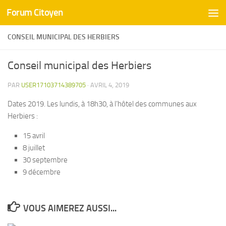
Forum Citoyen
Skip to content
CONSEIL MUNICIPAL DES HERBIERS
Conseil municipal des Herbiers
PAR
USER17103714389705
·
AVRIL 4, 2019
Dates 2019. Les lundis, à 18h30, à l’hôtel des communes aux
Herbiers :
15 avril
8 juillet
30 septembre
9 décembre
VOUS AIMEREZ AUSSI...