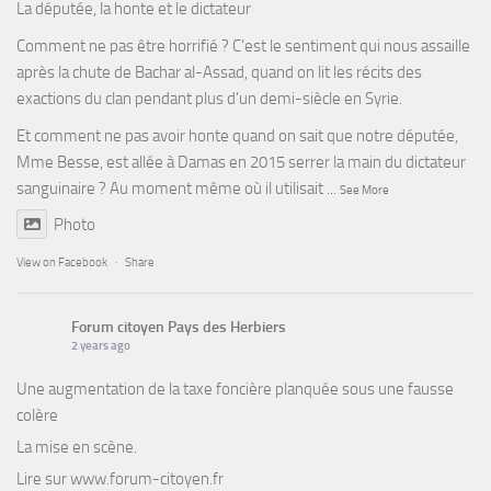
La députée, la honte et le dictateur
Comment ne pas être horrifié ? C’est le sentiment qui nous assaille
après la chute de Bachar al-Assad, quand on lit les récits des
exactions du clan pendant plus d’un demi-siècle en Syrie.
Et comment ne pas avoir honte quand on sait que notre députée,
Mme Besse, est allée à Damas en 2015 serrer la main du dictateur
sanguinaire ? Au moment même où il utilisait
...
See More
Photo
View on Facebook
·
Share
Forum citoyen Pays des Herbiers
2 years ago
Une augmentation de la taxe foncière planquée sous une fausse
colère
La mise en scène.
Lire sur
www.forum-citoyen.fr