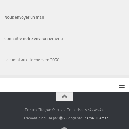
N
ous envoyer un
mail
Connaître notre environnement:
Le climat aux Herbiers en 2050
Forum Citoyen © 2026. Tous droits réservés.
Fièrement propulsé par
- Conçu par
Thème Hueman