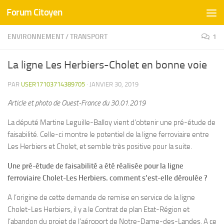
Forum Citoyen
Skip to content
ENVIRONNEMENT
/
TRANSPORT
1
La ligne Les Herbiers-Cholet en bonne voie
PAR
USER17103714389705
·
JANVIER 30, 2019
Article et photo de Ouest-France du 30.01.2019
La député Martine Leguille-Balloy vient d’obtenir une pré-étude de
faisabilité. Celle-ci montre le potentiel de la ligne ferroviaire entre
Les Herbiers et Cholet, et semble très positive pour la suite.
Une pré-étude de faisabilité a été réalisée pour la ligne
ferroviaire Cholet-Les Herbiers. comment s’est-elle déroulée ?
A l’origine de cette demande de remise en service de la ligne
Cholet-Les Herbiers, il y a le Contrat de plan Etat-Région et
l’abandon du projet de l’aéroport de Notre-Dame-des-Landes. A ce