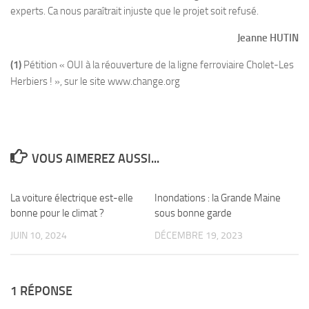
experts. Ca nous paraîtrait injuste que le projet soit refusé.
Jeanne HUTIN
(1)
Pétition « OUI à la réouverture de la ligne ferroviaire Cholet-Les
Herbiers ! », sur le site www.change.org
VOUS AIMEREZ AUSSI...
La voiture électrique est-elle
0
Inondations : la Grande Maine
0
bonne pour le climat ?
sous bonne garde
JUIN 10, 2024
DÉCEMBRE 19, 2023
1 RÉPONSE