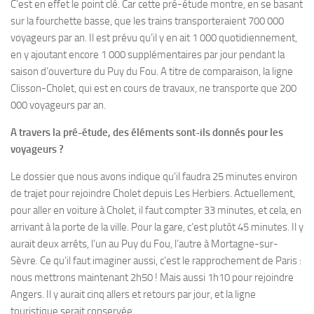
C’est en effet le point clé. Car cette pré-étude montre, en se basant
sur la fourchette basse, que les trains transporteraient 700 000
voyageurs par an. Il est prévu qu’il y en ait 1 000 quotidiennement,
en y ajoutant encore 1 000 supplémentaires par jour pendant la
saison d’ouverture du Puy du Fou. A titre de comparaison, la ligne
Clisson-Cholet, qui est en cours de travaux, ne transporte que 200
000 voyageurs par an.
A travers la pré-étude, des éléments sont-ils donnés pour les
voyageurs ?
Le dossier que nous avons indique qu’il faudra 25 minutes environ
de trajet pour rejoindre Cholet depuis Les Herbiers. Actuellement,
pour aller en voiture à Cholet, il faut compter 33 minutes, et cela, en
arrivant à la porte de la ville. Pour la gare, c’est plutôt 45 minutes. Il y
aurait deux arrêts, l’un au Puy du Fou, l’autre à Mortagne-sur-
Sèvre. Ce qu’il faut imaginer aussi, c’est le rapprochement de Paris :
nous mettrons maintenant 2h50 ! Mais aussi 1h10 pour rejoindre
Angers. Il y aurait cinq allers et retours par jour, et la ligne
touristique serait conservée.