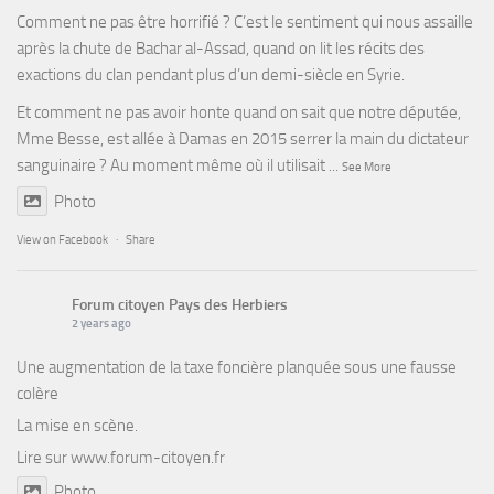
Comment ne pas être horrifié ? C’est le sentiment qui nous assaille
après la chute de Bachar al-Assad, quand on lit les récits des
exactions du clan pendant plus d’un demi-siècle en Syrie.
Et comment ne pas avoir honte quand on sait que notre députée,
Mme Besse, est allée à Damas en 2015 serrer la main du dictateur
sanguinaire ? Au moment même où il utilisait
...
See More
Photo
View on Facebook
·
Share
Forum citoyen Pays des Herbiers
2 years ago
Une augmentation de la taxe foncière planquée sous une fausse
colère
La mise en scène.
Lire sur
www.forum-citoyen.fr
Photo