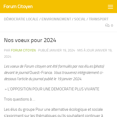
Forum Citoyen
Skip to content
DÉMOCRATIE LOCALE
/
ENVIRONNEMENT
/
SOCIAL
/
TRANSPORT
0
Nos voeux pour 2024
PAR
FORUM CITOYEN
· PUBLIÉ
JANVIER 19, 2024
· MIS À JOUR
JANVIER 19,
2024
Les voeux de Forum citoyen ont été formulés par nos élu.es (photo)
devant le journal
Ouest-France
. Vous trouverez intégralement ci-
dessous l’article du journal publié le 19 janvier 2024.
» L’OPPOSITION POUR UNE DEMOCRATIE PLUS VIVANTE
Trois questions à …
Les élus du groupe Pour une alternative écologique et sociale
s’expriment sur les thématiques qu’ils souhaitent continuer à