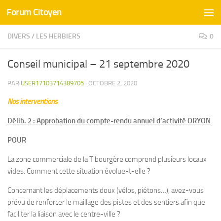
Forum Citoyen
Skip to content
DIVERS
/
LES HERBIERS
0
Conseil municipal – 21 septembre 2020
PAR
USER17103714389705
·
OCTOBRE 2, 2020
Nos interventions
Délib. 2 : Approbation du compte-rendu annuel d’activité ORYON
POUR
La zone commerciale de la Tibourgère comprend plusieurs locaux
vides. Comment cette situation évolue-t-elle ?
Concernant les déplacements doux (vélos, piétons…), avez-vous
prévu de renforcer le maillage des pistes et des sentiers afin que
faciliter la liaison avec le centre-ville ?