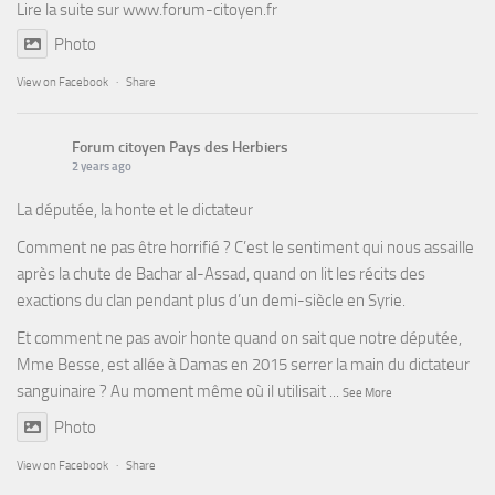
Lire la suite sur
www.forum-citoyen.fr
Photo
View on Facebook
·
Share
Forum citoyen Pays des Herbiers
2 years ago
La députée, la honte et le dictateur
Comment ne pas être horrifié ? C’est le sentiment qui nous assaille
après la chute de Bachar al-Assad, quand on lit les récits des
exactions du clan pendant plus d’un demi-siècle en Syrie.
Et comment ne pas avoir honte quand on sait que notre députée,
Mme Besse, est allée à Damas en 2015 serrer la main du dictateur
sanguinaire ? Au moment même où il utilisait
...
See More
Photo
View on Facebook
·
Share