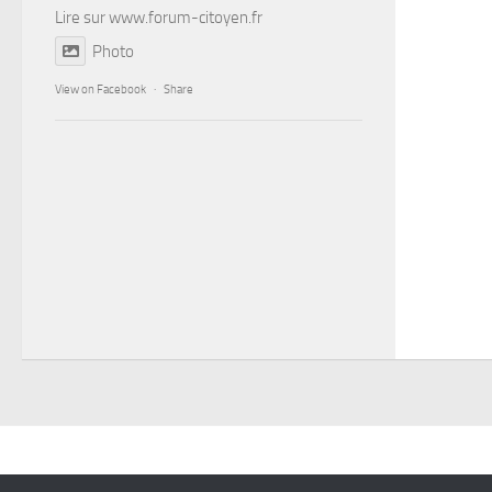
Lire sur
www.forum-citoyen.fr
Photo
View on Facebook
·
Share