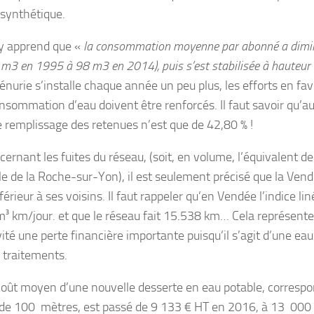
 synthétique.
y apprend que «
la consommation moyenne par abonné a dimi
 m3 en 1995 à 98 m3 en 2014), puis s’est stabilisée à hauteu
énurie s’installe chaque année un peu plus, les efforts en fav
onsommation d’eau doivent être renforcés. Il faut savoir qu’
e remplissage des retenues n’est que de 42,80 % !
cernant les fuites du réseau, (soit, en volume, l’équivalent 
ille de la Roche-sur-Yon), il est seulement précisé que la Ven
férieur à ses voisins. Il faut rappeler qu’en Vendée l’indice li
m³ km/jour. et que le réseau fait 15.538 km… Cela représente
vité une perte financière importante puisqu’il s’agit d’une eau
 traitements.
coût moyen d’une nouvelle desserte en eau potable, correspo
e 100 mètres, est passé de 9 133 € HT en 2016, à 13 000