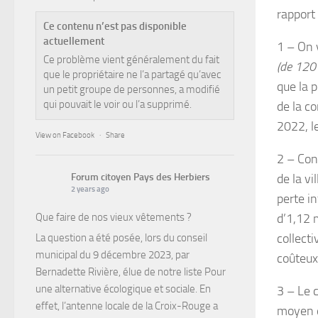
rapport
Ce contenu n’est pas disponible
actuellement
1 – On 
Ce problème vient généralement du fait
(de 120
que le propriétaire ne l’a partagé qu’avec
que la p
un petit groupe de personnes, a modifié
qui pouvait le voir ou l’a supprimé.
de la c
2022, l
View on Facebook
·
Share
2 – Con
Forum citoyen Pays des Herbiers
de la v
2 years ago
perte in
Que faire de nos vieux vêtements ?
d’1,12 
collecti
La question a été posée, lors du conseil
municipal du 9 décembre 2023, par
coûteux
Bernadette Rivière, élue de notre liste Pour
une alternative écologique et sociale. En
3 – Le 
effet, l’antenne locale de la Croix-Rouge a
moyen d