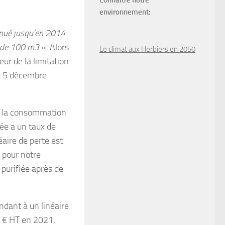
Connaître notre
environnement:
nué jusqu’en 2014
r de 100 m3
». Alors
Le climat aux Herbiers en 2050
eur de la limitation
au 5 décembre
de la consommation
dée a un taux de
néaire de perte est
 pour notre
 purifiée après de
ndant à un linéaire
 € HT en 2021,