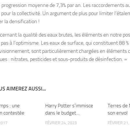
e progression moyenne de 7,3% par an. Les raccordements au
pour la collectivité. Un argument de plus pour limiter l’étale
r la densification !
cernant la qualité des eaux brutes, les éléments en notre po
t pas à l’optimisme. Les eaux de surface, qui constituent 88 %
visionnement, sont particulièrement chargées en éléments 
ues : nitrates, pesticides et sous-produits de désinfection. »
S AIMEREZ AUSSI...
mps : une
1
Harry Potter s’immisce
2
Terres de
on contestée
dans le budget…
son envol
 2017
FÉVRIER 24, 2023
FÉVRIER 21,