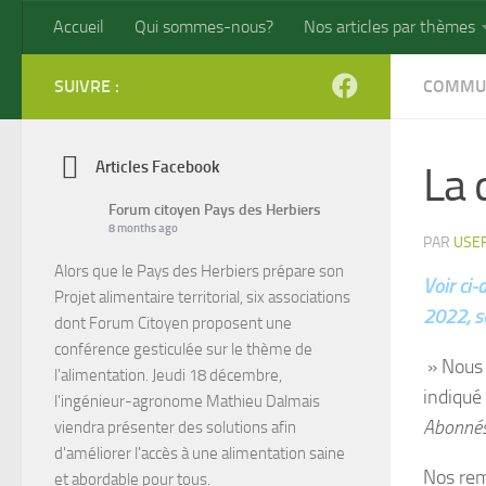
Accueil
Qui sommes-nous?
Nos articles par thèmes
Skip to content
SUIVRE :
COMMU
Articles Facebook
La 
Forum citoyen Pays des Herbiers
8 months ago
PAR
USE
Alors que le Pays des Herbiers prépare son
Voir ci
Projet alimentaire territorial, six associations
2022, su
dont Forum Citoyen proposent une
conférence gesticulée sur le thème de
» Nous 
l'alimentation. Jeudi 18 décembre,
indiqué 
l'ingénieur-agronome Mathieu Dalmais
Abonné
viendra présenter des solutions afin
d'améliorer l'accès à une alimentation saine
Nos rem
et abordable pour tous.