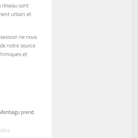
 réseau sont
ment urbain et
ssession ne nous
 de notre source
chimiques et
 Montaigu prend
0
 2022