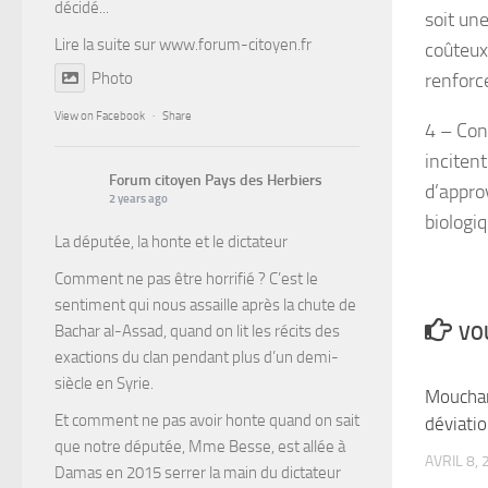
décidé...
soit un
Lire la suite sur
www.forum-citoyen.fr
coûteux 
Photo
renforce
View on Facebook
·
Share
4 – Con
inciten
Forum citoyen Pays des Herbiers
d’appro
2 years ago
biologiq
La députée, la honte et le dictateur
Comment ne pas être horrifié ? C’est le
sentiment qui nous assaille après la chute de
Bachar al-Assad, quand on lit les récits des
VOU
exactions du clan pendant plus d’un demi-
siècle en Syrie.
Moucha
Et comment ne pas avoir honte quand on sait
déviati
que notre députée, Mme Besse, est allée à
AVRIL 8,
Damas en 2015 serrer la main du dictateur