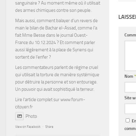
sanguinaire ? Au moment même où il utilisait
des armes chimiques contre son peuple.
LAISS
Mais aussi, comment balayer d’un revers de
main le bilan de Bachar el-Assad, comme l’a
fait Mme Besse dans le journal Ouest-
Comm
France du 10.12.2024 ? Et comment parler
aussi légèrement à la place de Syriens qui
sortent de l’enfer ?
Les commentateurs parlent de régime cruel
qui utilisait la torture de manière systémique
Nom
*
pour détruire la personne et son entourage.
Un pouvoir qui avait sophistiqué la terreur.
Site 
Lire l'article complet sur
www.forum-
citoyen.fr
Photo
En
View on Facebook
·
Share
comme