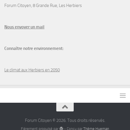
Forum Citoyen, 8 Grande Rue, Les Herbiers
N
ous envoyer un
mail
Connaître notre environnement:
Le climat aux Herbiers en 2050
Forum Citoyen © 2026. Tous droits réservés.
Fièrement propulsé par
- Conçu par
Thème Hueman