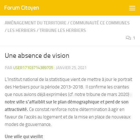
Forum Citoyen
Skip to content
AMÉNAGEMENT DU TERRITOIRE
/
COMMUNAUTÉ CE COMMUNES
/
LES HERBIERS
/
TRIBUNE LES HERBIERS
1
Une absence de vision
PAR
USER17103714389705
·
JANVIER 25, 2021
L’Institut national de la statistique vient de mettre à jour le portrait
des Herbiers pour la période 2013-2018. Il confirme les craintes
que nous avions déjà exprimées (cf. notre tribune de mars 2020) :
notre ville s’affaiblit sur le plan démographique et perd de son
attractivité.
Ce constat renforce notre détermination à agir en
faveur de l’accès au logement et de la mise en place de nouveaux
modes de gouvernance.
Une ville qui vieillit