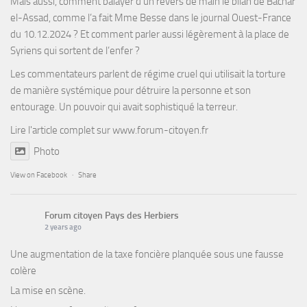
Mais aussi, comment balayer d’un revers de main le bilan de Bachar
el-Assad, comme l’a fait Mme Besse dans le journal Ouest-France
du 10.12.2024 ? Et comment parler aussi légèrement à la place de
Syriens qui sortent de l’enfer ?
Les commentateurs parlent de régime cruel qui utilisait la torture
de manière systémique pour détruire la personne et son
entourage. Un pouvoir qui avait sophistiqué la terreur.
Lire l'article complet sur
www.forum-citoyen.fr
Photo
View on Facebook
·
Share
Forum citoyen Pays des Herbiers
2 years ago
Une augmentation de la taxe foncière planquée sous une fausse
colère
La mise en scène.