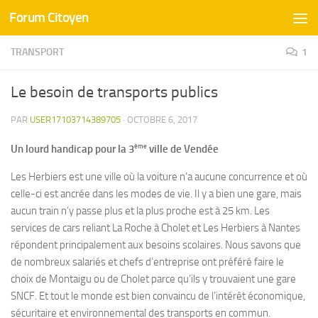
Forum Citoyen
Skip to content
TRANSPORT
1
Le besoin de transports publics
PAR
USER17103714389705
·
OCTOBRE 6, 2017
ème
Un lourd handicap pour la 3
ville de Vendée
Les Herbiers est une ville où la voiture n’a aucune concurrence et où
celle-ci est ancrée dans les modes de vie. Il y a bien une gare, mais
aucun train n’y passe plus et la plus proche est à 25 km. Les
services de cars reliant La Roche à Cholet et Les Herbiers à Nantes
répondent principalement aux besoins scolaires. Nous savons que
de nombreux salariés et chefs d’entreprise ont préféré faire le
choix de Montaigu ou de Cholet parce qu’ils y trouvaient une gare
SNCF. Et tout le monde est bien convaincu de l’intérêt économique,
sécuritaire et environnemental des transports en commun.