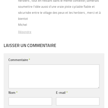
herbiers , tout en restant dans le même contexte j’aimerais
soumettre l’idée aussi d’une vraie piste cyclable fiable et
sécurisée entre le village des peux et les herbiers , merci et à
bientot
Michel
Répondre
LAISSER UN COMMENTAIRE
Commentaire
*
Nom
*
E-mail
*