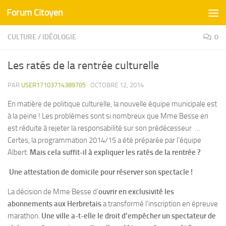
Forum Citoyen
Skip to content
CULTURE
/
IDÉOLOGIE
0
Les ratés de la rentrée culturelle
PAR
USER17103714389705
·
OCTOBRE 12, 2014
En matière de politique culturelle, la nouvelle équipe municipale est
à la peine ! Les problèmes sont si nombreux que Mme Besse en
est réduite à rejeter la responsabilité sur son prédécesseur …
Certes, la programmation 2014/15 a été préparée par l’équipe
Albert.
Mais cela suffit-il à expliquer les ratés de la rentrée ?
Une attestation de domicile pour réserver son spectacle !
La décision de Mme Besse d’
ouvrir en exclusivité les
abonnements aux Herbretais
a transformé l’inscription en épreuve
marathon.
Une ville a-t-elle le droit d’empêcher un spectateur de