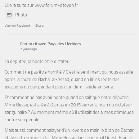
Lire la suite sur
www.forum-citoyen.fr
Photo
View on Facebook
·
Share
Forum citoyen Pays des Herbiers
2 years ago
La députée, la honte et le dictateur
Comment ne pas être horrifié ? C’est le sentiment qui nous assaille
après la chute de Bachar al-Assad, quand on lit les récits des
exactions du clan pendant plus d’un demi-siècle en Syrie.
Et comment ne pas avoir honte quand on sait que notre députée,
Mme Besse, est allée à Damas en 2015 serrer la main du dictateur
sanguinaire ? Au moment même où il utilisait des armes chimiques
contre son peuple.
Mais aussi, comment balayer d’un revers de main le bilan de Bachar
el-Assad, comme l’a fait Mme Besse dans le journal Ouest-France