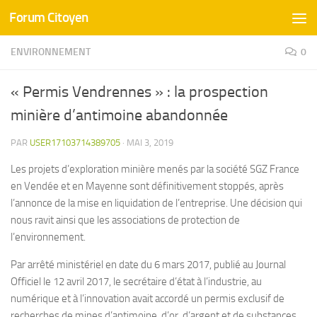
Forum Citoyen
Skip to content
ENVIRONNEMENT
0
« Permis Vendrennes » : la prospection
minière d’antimoine abandonnée
PAR
USER17103714389705
·
MAI 3, 2019
Les projets d’exploration minière menés par la société SGZ France
en Vendée et en Mayenne sont définitivement stoppés, après
l’annonce de la mise en liquidation de l’entreprise. Une décision qui
nous ravit ainsi que les associations de protection de
l’environnement.
Par arrêté ministériel en date du 6 mars 2017, publié au Journal
Officiel le 12 avril 2017, le secrétaire d’état à l’industrie, au
numérique et à l’innovation avait accordé un permis exclusif de
recherches de mines d’antimoine, d’or, d’argent et de substances