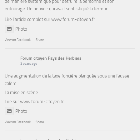
de manière systémique pour détruire la personne et son
entourage. Un pouvoir qui avait sophistiqué la terreur.
Lire l'article complet sur
www.forum-citoyen.fr
Photo
View on Facebook
·
Share
Forum citoyen Pays des Herbiers
2 years ago
Une augmentation de la taxe foncière planquée sous une fausse
colère
La mise en scène.
Lire sur
www.forum-citoyen.fr
Photo
View on Facebook
·
Share