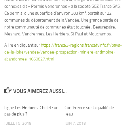
connexes dit « Permis Vendrennes » à la société SGZ France SAS.
Ce permis, d’une superficie d’environ 303 km², portait sur 22
communes du département de la Vendée. Une grande partie de
notre communauté de communes était touchée : Beaurepaire,
Mesnard, Vendrennes, Les Herbiers, St Paul et Mouchamps.
A lire en cliquant sur
https://france3-regions.francetvinfo.fr/pays-
de-la-loire/vendee/vendee-prospection-miniere-antimoine-
abandonnee-1660827.html
VOUS AIMEREZ AUSSI...
Ligne Les Herbiers-Cholet : un
1
Conférence sur la qualité de
0
pas de plus ?
l’eau
JUILLET 5, 2018
JUIN 7, 2018