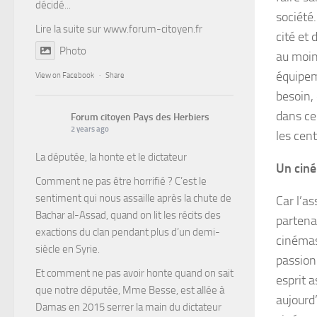
décidé...
société.
Lire la suite sur
www.forum-citoyen.fr
cité et
Photo
au moin
équipem
View on Facebook
·
Share
besoin,
dans ce 
Forum citoyen Pays des Herbiers
2 years ago
les cent
La députée, la honte et le dictateur
Un ciné
Comment ne pas être horrifié ? C’est le
sentiment qui nous assaille après la chute de
Car l’a
Bachar al-Assad, quand on lit les récits des
partenar
exactions du clan pendant plus d’un demi-
cinémas
siècle en Syrie.
passionn
Et comment ne pas avoir honte quand on sait
esprit a
que notre députée, Mme Besse, est allée à
aujourd
Damas en 2015 serrer la main du dictateur