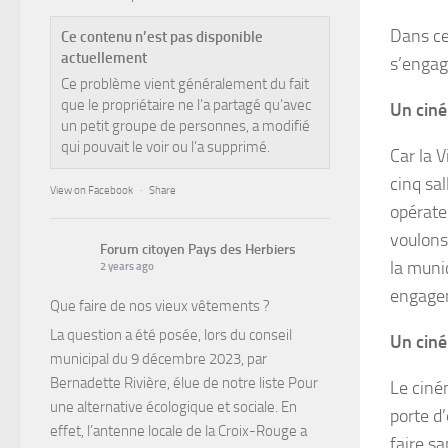
Dans ce
Ce contenu n’est pas disponible
actuellement
s’engag
Ce problème vient généralement du fait
que le propriétaire ne l’a partagé qu’avec
Un ciné
un petit groupe de personnes, a modifié
qui pouvait le voir ou l’a supprimé.
Car la V
cinq sa
View on Facebook
·
Share
opérate
voulons
Forum citoyen Pays des Herbiers
la muni
2 years ago
engagem
Que faire de nos vieux vêtements ?
La question a été posée, lors du conseil
Un ciné
municipal du 9 décembre 2023, par
Bernadette Rivière, élue de notre liste Pour
Le ciné
une alternative écologique et sociale. En
porte d
effet, l’antenne locale de la Croix-Rouge a
faire sa