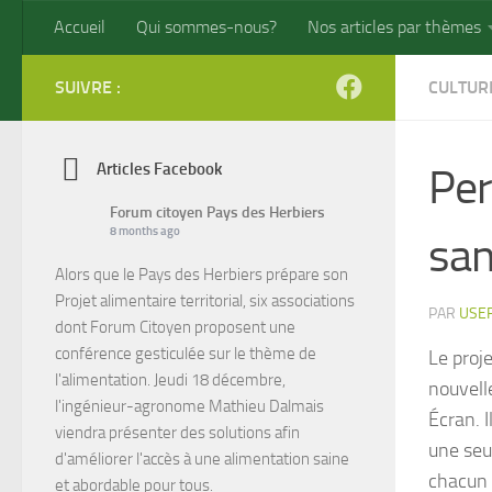
Accueil
Qui sommes-nous?
Nos articles par thèmes
Skip to content
SUIVRE :
CULTUR
Articles Facebook
Per
Forum citoyen Pays des Herbiers
8 months ago
san
Alors que le Pays des Herbiers prépare son
Projet alimentaire territorial, six associations
PAR
USE
dont Forum Citoyen proposent une
conférence gesticulée sur le thème de
Le proj
l'alimentation. Jeudi 18 décembre,
nouvell
l'ingénieur-agronome Mathieu Dalmais
Écran. I
viendra présenter des solutions afin
une seu
d'améliorer l'accès à une alimentation saine
chacun 
et abordable pour tous.