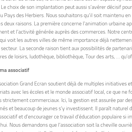
 Le choix de son implantation peut aussi s’avérer décisif pour
 du Pays des Herbiers. Nous souhaitons qu’il soit maintenu en 
s deux raisons. La première concerne l’animation urbaine ap
ent et l’activité générée auprès des commerces. Notre centr
 qui voit les autres villes de même importance déjà netteme
secteur. La seconde raison tient aux possibilités de partenari
res de loisirs, ludothèque, bibliothèque, Tour des arts, … qu’of
ma associatif
ssociation Grand Ecran soutient déjà de multiples initiatives 
iats avec les écoles et le monde associatif local, ce que ne f
 strictement commerciaux. Ici, la gestion est assurée par de
és et beaucoup de jeunes s’y investissent. Il paraît naturel d
ssociatif et d’encourager ce travail d’éducation populaire si 
’hui. Nous demandons que l’association soit la cheville ouvr