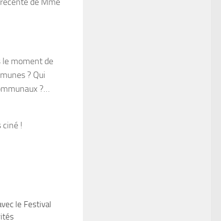
on récente de Mme
as le moment de
mmunes ? Qui
rcommunaux ?…
 ciné !
avec le Festival
0
ités