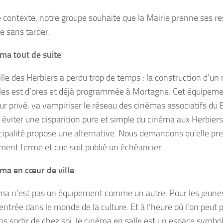
 contexte, notre groupe souhaite que la Mairie prenne ses re
e sans tarder.
ma tout de suite
ille des Herbiers a perdu trop de temps : la construction d’un
lles est d’ores et déjà programmée à Mortagne. Cet équipeme
ur privé, va vampiriser le réseau des cinémas associatifs du 
 éviter une disparition pure et simple du cinéma aux Herbiers,
cipalité propose une alternative. Nous demandons qu’elle pr
ent ferme et que soit publié un échéancier.
ma en cœur de ville
ma n’est pas un équipement comme un autre. Pour les jeunes,
’entrée dans le monde de la culture. Et à l’heure où l’on peut
ns sortir de chez soi, le cinéma en salle est un espace symbo