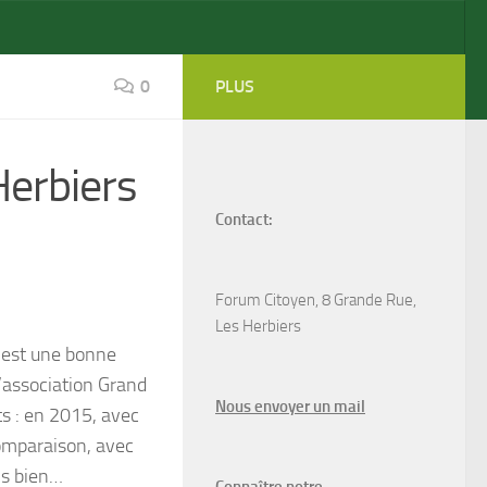
0
PLUS
Herbiers
Contact:
Forum Citoyen, 8 Grande Rue,
Les Herbiers
c’est une bonne
l’association Grand
N
ous envoyer un
mail
its : en 2015, avec
comparaison, avec
ns bien…