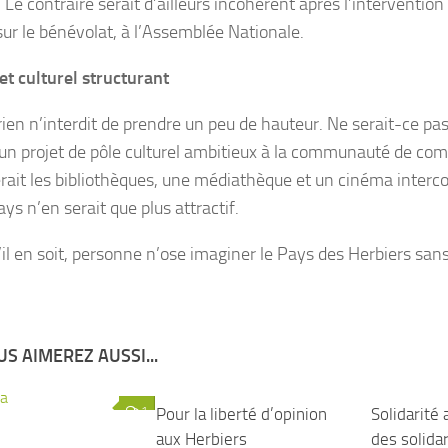
 Le contraire serait d’ailleurs incohérent après l’interventi
sur le bénévolat, à l’Assemblée Nationale.
et culturel structurant
 rien n’interdit de prendre un peu de hauteur. Ne serait-ce p
 un projet de pôle culturel ambitieux à la communauté de co
rait les bibliothèques, une médiathèque et un cinéma inte
ys n’en serait que plus attractif.
il en soit, personne n’ose imaginer le Pays des Herbiers sans
S AIMEREZ AUSSI...
1
Pour la liberté d’opinion
0
Solidarité 
aux Herbiers
des solidar