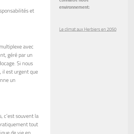
Connaître notre
environnement:
sponsabilités et
Le climat aux Herbiers en 2050
 multiplexe avec
nt, géré par un
Bocage. Si nous
 il est urgent que
enne un
 c’est souvent la
 pratiquement tout
lique de vie en