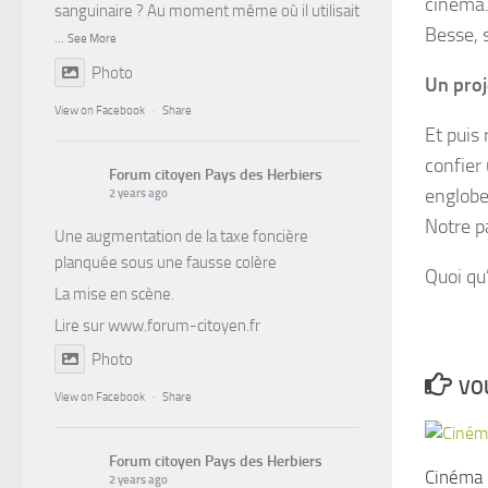
cinéma.
sanguinaire ? Au moment même où il utilisait
Besse, 
...
See More
Photo
Un proj
View on Facebook
·
Share
Et puis
confier
Forum citoyen Pays des Herbiers
englobe
2 years ago
Notre pa
Une augmentation de la taxe foncière
planquée sous une fausse colère
Quoi qu’
La mise en scène.
Lire sur
www.forum-citoyen.fr
Photo
VOU
View on Facebook
·
Share
Forum citoyen Pays des Herbiers
Cinéma
2 years ago