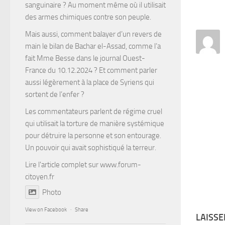
sanguinaire ? Au moment même où il utilisait
des armes chimiques contre son peuple.
Mais aussi, comment balayer d’un revers de
main le bilan de Bachar el-Assad, comme l’a
fait Mme Besse dans le journal Ouest-
France du 10.12.2024 ? Et comment parler
aussi légèrement à la place de Syriens qui
sortent de l’enfer ?
Les commentateurs parlent de régime cruel
qui utilisait la torture de manière systémique
pour détruire la personne et son entourage.
Un pouvoir qui avait sophistiqué la terreur.
Lire l'article complet sur
www.forum-
citoyen.fr
Photo
View on Facebook
·
Share
LAISS