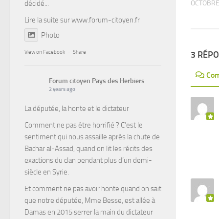
décidé...
OCTOBRE 
Lire la suite sur
www.forum-citoyen.fr
Photo
View on Facebook
·
Share
3 RÉP
Com
Forum citoyen Pays des Herbiers
2 years ago
La députée, la honte et le dictateur
Comment ne pas être horrifié ? C’est le
sentiment qui nous assaille après la chute de
Bachar al-Assad, quand on lit les récits des
exactions du clan pendant plus d’un demi-
siècle en Syrie.
Et comment ne pas avoir honte quand on sait
que notre députée, Mme Besse, est allée à
Damas en 2015 serrer la main du dictateur