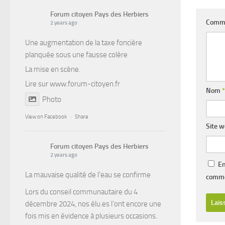
Forum citoyen Pays des Herbiers
Comm
2 years ago
Une augmentation de la taxe foncière
planquée sous une fausse colère
La mise en scène.
Lire sur
www.forum-citoyen.fr
Nom
*
Photo
View on Facebook
·
Share
Site 
Forum citoyen Pays des Herbiers
2 years ago
En
La mauvaise qualité de l’eau se confirme
comme
Lors du conseil communautaire du 4
décembre 2024, nos élu.es l’ont encore une
fois mis en évidence à plusieurs occasions.