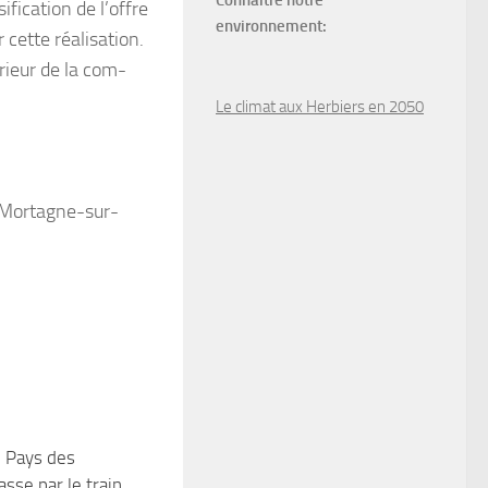
Connaître notre
ification de l’offre
environnement:
r cette réalisation.
rieur de la com-
Le climat aux Herbiers en 2050
t Mortagne-sur-
u Pays des
2
sse par le train