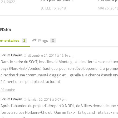
21, 2022
JUILLET 5, 2018
MAI 26, 201
ONSES
mentaires
3
Pings
0
Forum Citoyen
décembre 21, 2017 à 12:14 am
Dans le cadre du SCoT, les villes de Montaigu et des Herbiers constitue
pays (Nord-Est-Vendée). Sauf que, pour son développement, la premièr
direction d’une communauté d’agglo et … qu’elle a la chance d’avoir une
élément on ne peut plus structurant.
Répondre
Forum Citoyen
janvier 20, 2018 à 5:07 pm
Après l’abandon du projet d’aéroport à NDDL, de Villiers demande une ré
ferroviaire Les Herbiers-Cholet ! Que ne l’a-t-il fait quand il était aux 