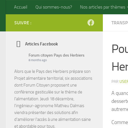
Accueil
Qui sommes-nous?
Nos articles par thèmes
Skip to content
SUIVRE :
TRANSP
Articles Facebook
Pou
Forum citoyen Pays des Herbiers
8 months ago
Her
Alors que le Pays des Herbiers prépare son
Projet alimentaire territorial, six associations
PAR
USE
dont Forum Citoyen proposent une
conférence gesticulée sur le thème de
A quand
l'alimentation. Jeudi 18 décembre,
dessert
l'ingénieur-agronome Mathieu Dalmais
autremen
viendra présenter des solutions afin
d'améliorer l'accès à une alimentation saine
Comme l
et abordable pour tous.