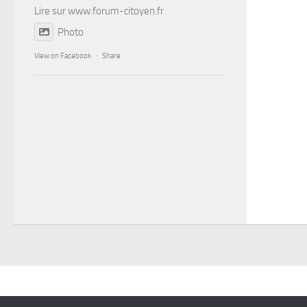
Lire sur
www.forum-citoyen.fr
Photo
View on Facebook
·
Share