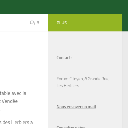
3
PLUS
Contact:
Forum Citoyen, 8 Grande Rue,
Les Herbiers
table avec la
st Vendée
N
ous envoyer un
mail
.
s des Herbiers a