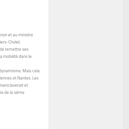
gnon et au ministre
iers-Cholet.
 de remettre ses
a mobilité dans le
u dynamisme. Mais cela
, Rennes et Nantes. Les
désenclaverait et
tée de la 4ème