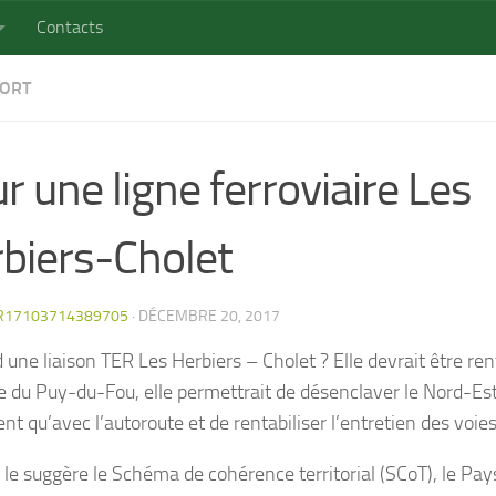
Contacts
ORT
r une ligne ferroviaire Les
biers-Cholet
R17103714389705
·
DÉCEMBRE 20, 2017
 une liaison TER Les Herbiers – Cholet ? Elle devrait être ren
e du Puy-du-Fou, elle permettrait de désenclaver le Nord-E
t qu’avec l’autoroute et de rentabiliser l’entretien des voies
e suggère le Schéma de cohérence territorial (SCoT), le Pay