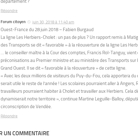
département ?
Répondre
Forum citoyen
juin 30, 2018 à 11:40 am
Ouest-France du 28 juin 2018 – Fabien Burgaud
La ligne Les Herbiers-Cholet : un pas de plus ? Un rapport remis à Mati
des Transports se dit « favorable » à la réouverture de la ligne Les Herb
… le conseiller maître à la Cour des comptes, Francis Rol-Tanguy, vient
préconisations au Premier ministre et au ministère des Transports sur l
Grand Ouest. Il se dit « favorable à la réouverture » de cette ligne.
« Avec les deux millions de visiteurs du Puy-du-Fou, cela apportera d
serait utile le reste de l’année ! Les scolaires pourraient aller à Angers
travailleurs pourraient habiter à Cholet et travailler aux Herbiers. Cela 
dynamiserait notre territoire », continue Martine Leguille-Balloy, dépu
circonscription de Vendée.
Répondre
ER UN COMMENTAIRE