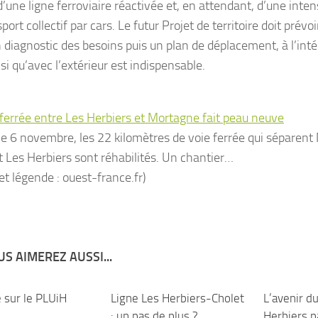
’une ligne ferroviaire réactivée et, en attendant, d’une intens
port collectif par cars. Le futur Projet de territoire doit prévoi
n diagnostic des besoins puis un plan de déplacement, à l’inté
i qu’avec l’extérieur est indispensable.
 ferrée entre Les Herbiers et Mortagne fait peau neuve
le 6 novembre, les 22 kilomètres de voie ferrée qui séparen
t Les Herbiers sont réhabilités. Un chantier…
et légende : ouest-france.fr)
S AIMEREZ AUSSI...
 sur le PLUiH
0
Ligne Les Herbiers-Cholet
1
L’avenir d
: un pas de plus ?
Herbiers pa