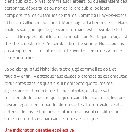
biens publics ou privés, comme aux Herbiers, ou qu’elles visent des
personnes, dépositaires ou non de l’ordre public : policiers,
pompiers, maires ou familles de maires. Comme à l’Haÿ-les-Roses,
St Brévin, Callac, Carnac, Cholet, Monsireigne, La Bernardière… Nous
voulons souligner que l’agression d’un maire est un symbole fort,
car il est le représentant local de la République. S’attaquer à lui, c’est
chercher à déstabiliser l’ensemble de notre société. Nous voulons
aussi exprimer toute notre solidarité avec les personnes victimes
de ces incendies.
Le policier qui a tué Nahel devra être jugé comme il se doit, et il
faudra – enfin ! – s’attaquer aux causes profondes de ces émeutes
récurrentes dans les quartiers. Il n’empêche que toutes ces
agressions sont parfaitement inacceptables, quel que soit
l’élément déclencheur et quels qu’en soient leurs auteurs, lesquels
devront également répondre de leurs actes. La non-violence et la
défense de nos institutions républicaines doivent constituer un
socle commun trans-partisan de notre vie politique.
Une indignation orientée et sélective