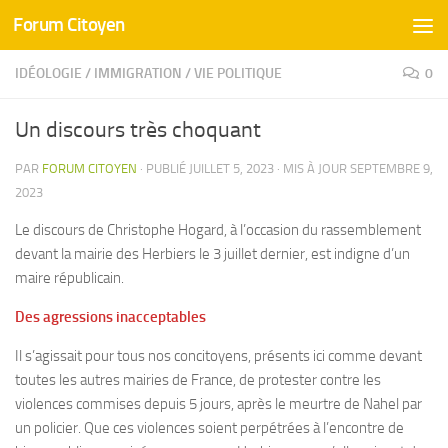
Forum Citoyen
Skip to content
IDÉOLOGIE
/
IMMIGRATION
/
VIE POLITIQUE
0
Un discours très choquant
PAR
FORUM CITOYEN
· PUBLIÉ
JUILLET 5, 2023
· MIS À JOUR
SEPTEMBRE 9,
2023
Le discours de Christophe Hogard, à l’occasion du rassemblement
devant la mairie des Herbiers le 3 juillet dernier, est indigne d’un
maire républicain.
Des agressions inacceptables
Il s’agissait pour tous nos concitoyens, présents ici comme devant
toutes les autres mairies de France, de protester contre les
violences commises depuis 5 jours, après le meurtre de Nahel par
un policier. Que ces violences soient perpétrées à l’encontre de