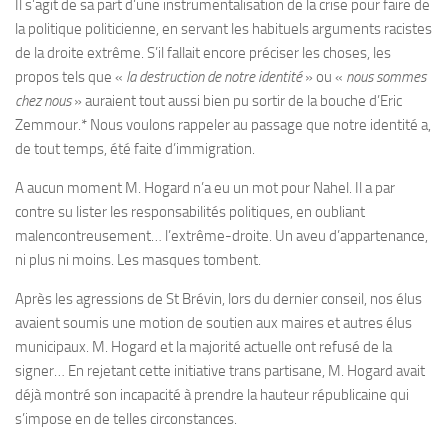
Il s’agit de sa part d’une instrumentalisation de la crise pour faire de
la politique politicienne, en servant les habituels arguments racistes
de la droite extrême. S’il fallait encore préciser les choses, les
propos tels que «
la destruction de notre identité
» ou «
nous sommes
chez nous
» auraient tout aussi bien pu sortir de la bouche d’Eric
Zemmour.* Nous voulons rappeler au passage que notre identité a,
de tout temps, été faite d’immigration.
A aucun moment M. Hogard n’a eu un mot pour Nahel. Il a par
contre su lister les responsabilités politiques, en oubliant
malencontreusement… l’extrême-droite. Un aveu d’appartenance,
ni plus ni moins. Les masques tombent.
Après les agressions de St Brévin, lors du dernier conseil, nos élus
avaient soumis une motion de soutien aux maires et autres élus
municipaux. M. Hogard et la majorité actuelle ont refusé de la
signer… En rejetant cette initiative trans partisane, M. Hogard avait
déjà montré son incapacité à prendre la hauteur républicaine qui
s’impose en de telles circonstances.