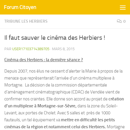
Forum Citoyen
Skip to content
TRIBUNE LES HERBIERS
0
Il faut sauver le cinéma des Herbiers !
PAR
USER17103714389705
·
MARS 8, 2015
Cinéma des Herbiers : la dernière séance ?
Depuis 2007, nos élus ne cessent d’alerter la Mairie à propos de la
menace que représenterait l’arrivée d’un cinéma multiplexe à
Mortagne. La décision de la commission départementale
d’aménagement cinématographique (CDAC) de Vendée vient de
confirmer nos craintes. Elle donne son accord au projet de
création
d’un multiplexe à Mortagne-sur-Sèvre,
dans la zone du Soleil-
Levant, aux portes de Cholet. Avec 5 salles et près de 1000
fauteuils, un tel équipement va
mettre en difficulté les petits
cinémas de la région et notamment celui des Herbiers.
Mortagne