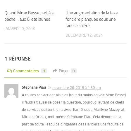
Quand Mme Besse part à la
1
Une augmentation de la taxe
1
pêche… aux Gilets Jaunes
foncière planquée sous une
fausse colère
JANVIER 13, 2019
DÉCEMBRE 12, 2024
1 RÉPONSE
Commentaires
1
Pings
0
Stéphane Piau
novembre 26, 2018 à 1:30 pm
A toutes ces actions visibles (tout du moins on voit Mme Besse)
il faudrait aussi se poser la question, pourquoi autant de chefs
de services quittent le navivre. Karl Drouet, Marilyne Mazeyrat,
Mickael Orieux, moi-même Stéphane Piau. Cela dénote de la
part de toute l’éaquipe dirigeante des Herbiers une faculté de