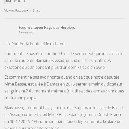
Photo
View on Facebook
·
Share
Forum citoyen Pays des Herbiers
2 years ago
La députée, la honte et le dictateur
Comment ne pas être horrifié ? C’est le sentiment qui nous assaille
après la chute de Bachar al-Assad, quand on lit les récits des
exactions du clan pendant plus d’un demi-siècle en Syrie.
Et comment ne pas avoir honte quand on sait que notre députée,
Mme Besse, est allée à Damas en 2015 serrer la main du dictateur
sanguinaire ? Au moment même où il utilisait des armes chimiques
contre son peuple.
Mais aussi, comment balayer d’un revers de main le bilan de Bachar
el-Assad, comme l’a fait Mme Besse dans le journal Ouest-France
du 10.12.2024 ? Et comment parler aussi légèrement à la place de
Syriens qui sortent de l’enfer ?