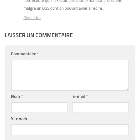
non-écoute qui n’existait pas sous le mandat précédent,
malgré un DGS dont on pouvait avoir à redire.
Répondre
LAISSER UN COMMENTAIRE
Commentaire
*
Nom
*
E-mail
*
Site web