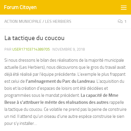
Forum Citoyen
Skip to content
ACTION MUNICIPALE
/
LES HERBIERS
1
La tactique du coucou
PAR
USER17103714389705
·
NOVEMBRE 9, 2018
Si nous dressons le bilan des réalisations de la majorité municipale
actuelle (Les Herbiers), nous découvrons que le gros du travail avait
déjà été réalisé par l’équipe précédente. L’exemple le plus frappant
est celui de
l’aménagement du Parc du Landreau
. L’acquisition du
bois et la création d’espaces de loisirs ont été décidées et
programmées sous le mandat précédent.
La capacité de Mme
Besse à s’attribuer le mérite des réalisations des autres
rappelle
la tactique du coucou. Ce volatile ne prend pas la peine de construire
un nid. Il attend qu’un oiseau d’une autre espèce construise le sien
pour s’y installer…