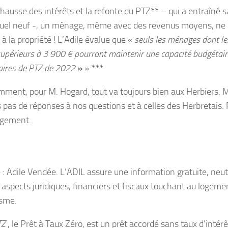
 hausse des intérêts et la refonte du PTZ** – qui a entraîné 
iduel neuf -, un ménage, même avec des revenus moyens, ne 
à la propriété ! L’Adile évalue que «
seuls les ménages dont l
supérieurs à 3 900 € pourront maintenir une capacité budgétair
iaires de PTZ de 2022
»
» ***
ment, pour M. Hogard, tout va toujours bien aux Herbiers. Ma
s pas de réponses à nos questions et à celles des Herbretais.
logement.
 : Adile Vendée. L’ADIL assure une information gratuite, neu
 aspects juridiques, financiers et fiscaux touchant au logeme
isme.
TZ
, le Prêt à Taux Zéro, est un prêt accordé sans taux d’intérê