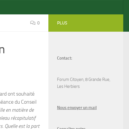
0
PLUS
n
Contact:
Forum Citoyen, 8 Grande Rue,
Les Herbiers
iard ont souhaité
 séance du Conseil
N
ous envoyer un
mail
ille en matière de
leau récapitulatif
s. Quelle est la part