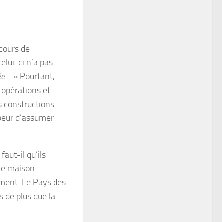
cours de
 celui-ci n’a pas
ée
… » Pourtant,
s opérations et
es constructions
 peur d’assumer
aut-il qu’ils
une maison
ement. Le Pays des
s de plus que la