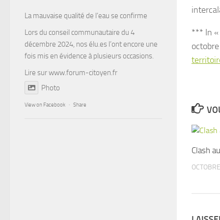
intercal
La mauvaise qualité de l’eau se confirme
*** In 
Lors du conseil communautaire du 4
décembre 2024, nos élu.es l’ont encore une
octobre
fois mis en évidence à plusieurs occasions.
territo
Lire sur
www.forum-citoyen.fr
Photo
View on Facebook
·
Share
VOU
Clash au
OCTOBRE 
LAISS