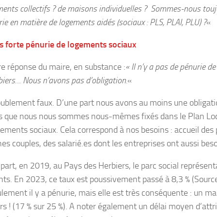
ments collectifs ? de maisons individuelles ? Sommes-nous touj
ie en matière de logements aidés (sociaux : PLS, PLAI, PLU) ?
«
s forte pénurie de logements sociaux
e réponse du maire, en substance :
« Il n’y a pas de pénurie d
biers… Nous n’avons pas d’obligation.
«
oublement faux. D’une part nous avons au moins une obligatio
fs que nous nous sommes nous-mêmes fixés dans le Plan Local
gements sociaux. Cela correspond à nos besoins : accueil des 
es couples, des salarié.es dont les entreprises ont aussi beso
part, en 2019, au Pays des Herbiers, le parc social représent
ts. En 2023, ce taux est poussivement passé à 8,3 % (Source
lement il y a pénurie, mais elle est très conséquente : un m
rs ! (17 % sur 25 %). A noter également un délai moyen d’attr