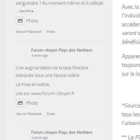
sanguinaire ? Au moment même où il utilisait
Avec la
...
See More
l’indiv
Photo
accéder 
View on Facebook
·
Share
seront 
bénéfic
Forum citoyen Pays des Herbiers
Apparem
2 years ago
toujour
Une augmentation de la taxe foncière
sur le 
planquée sous une fausse colère
La mise en scène.
Lire sur
www.forum-citoyen.fr
Photo
*Source
tous les
View on Facebook
·
Share
l’urban
Forum citoyen Pays des Herbiers
** Le
P
2 years ago