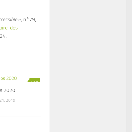
ccessible
», n°79,
oire-des-
024.
0
es 2020
1, 2019