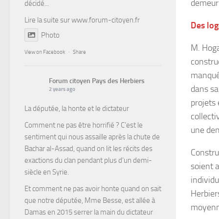
demeure
décidé...
Lire la suite sur
www.forum-citoyen.fr
Des log
Photo
M. Hoga
View on Facebook
·
Share
constru
manqué 
Forum citoyen Pays des Herbiers
dans sa 
2 years ago
projets 
La députée, la honte et le dictateur
collect
Comment ne pas être horrifié ? C’est le
une dens
sentiment qui nous assaille après la chute de
Bachar al-Assad, quand on lit les récits des
Constru
exactions du clan pendant plus d’un demi-
soient 
siècle en Syrie.
individ
Et comment ne pas avoir honte quand on sait
Herbiers
que notre députée, Mme Besse, est allée à
moyenn
Damas en 2015 serrer la main du dictateur