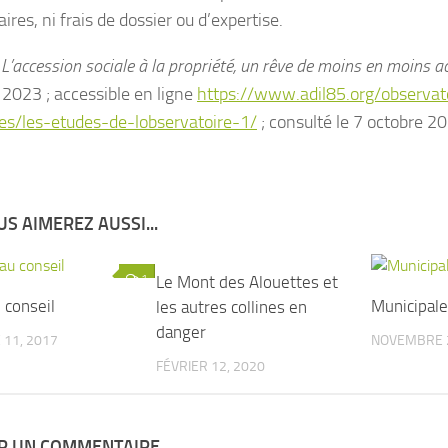
aires, ni frais de dossier ou d’expertise.
«
L’accession sociale à la propriété, un rêve de moins en moins a
 2023 ; accessible en ligne
https://www.adil85.org/observat
ires/les-etudes-de-lobservatoire-1/
; consulté le 7 octobre 2
S AIMEREZ AUSSI...
1
Le Mont des Alouettes et
1
 conseil
Municipal
les autres collines en
danger
11, 2017
NOVEMBRE 2
FÉVRIER 12, 2020
ER UN COMMENTAIRE