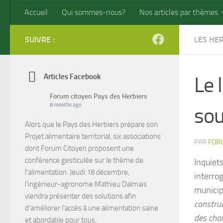
Accueil
Qui sommes-nous?
Nos articles par thèmes
Skip to content
SUIVRE :
LES HE
Articles Facebook
Le 
Forum citoyen Pays des Herbiers
8 months ago
sou
Alors que le Pays des Herbiers prépare son
Projet alimentaire territorial, six associations
PAR
FOR
dont Forum Citoyen proposent une
conférence gesticulée sur le thème de
Inquiet
l'alimentation. Jeudi 18 décembre,
interrog
l'ingénieur-agronome Mathieu Dalmais
municip
viendra présenter des solutions afin
construc
d'améliorer l'accès à une alimentation saine
des chan
et abordable pour tous.