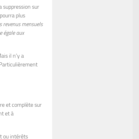
sa suppression sur
pourra plus
es revenus mensuels
e égale aux
is il n’y a
 Particulièrement
tre et complète sur
nt et à
t ou intérêts