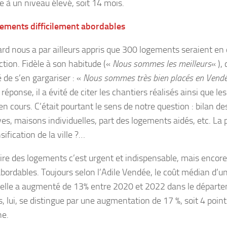
 à un niveau élevé, soit 14 mois.
ements difficilement abordables
rd nous a par ailleurs appris que 300 logements seraient en 
ction. Fidèle à son habitude («
Nous sommes les meilleurs
« ),
de s’en gargariser : «
Nous sommes très bien placés en Vend
réponse, il a évité de citer les chantiers réalisés ainsi que le
en cours. C’était pourtant le sens de notre question : bilan d
ives, maisons individuelles, part des logements aidés, etc. La
ification de la ville ?…
ire des logements c’est urgent et indispensable, mais encore f
abordables. Toujours selon l’Adile Vendée, le coût médian d’
uelle a augmenté de 13% entre 2020 et 2022 dans le départ
, lui, se distingue par une augmentation de 17 %, soit 4 point
e.