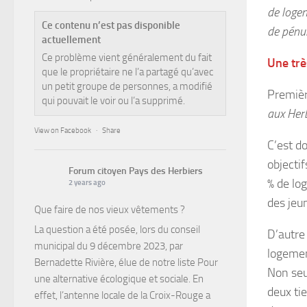
de loge
Ce contenu n’est pas disponible
de pénur
actuellement
Ce problème vient généralement du fait
Une trè
que le propriétaire ne l’a partagé qu’avec
un petit groupe de personnes, a modifié
Premièr
qui pouvait le voir ou l’a supprimé.
aux Her
View on Facebook
·
Share
C’est d
objecti
Forum citoyen Pays des Herbiers
% de lo
2 years ago
des jeun
Que faire de nos vieux vêtements ?
La question a été posée, lors du conseil
D’autre 
municipal du 9 décembre 2023, par
logemen
Bernadette Rivière, élue de notre liste Pour
Non seu
une alternative écologique et sociale. En
deux tie
effet, l’antenne locale de la Croix-Rouge a