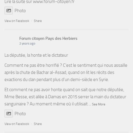
Lire la suite sur
www.forum-citoyen.fr
Photo
View on Facebook
·
Share
Forum citoyen Pays des Herbiers
2 years ago
La députée, la honte et le dictateur
Comment ne pas être horrifié ? C’est le sentiment qui nous assaille
après la chute de Bachar al-Assad, quand on lit les récits des
exactions du clan pendant plus d’un demi-siècle en Syrie.
Et comment ne pas avoir honte quand on sait que notre députée,
Mme Besse, est allée à Damas en 2015 serrer la main du dictateur
sanguinaire ? Au moment même où il utilisait
...
See More
Photo
View on Facebook
·
Share