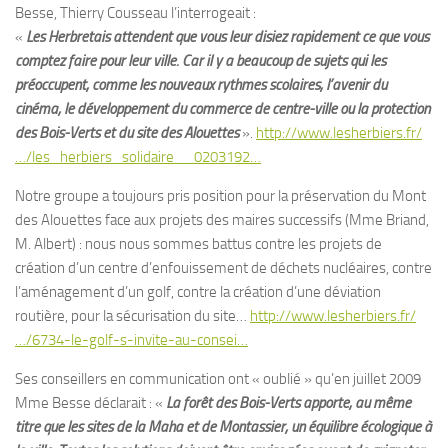
Besse, Thierry Cousseau l’interrogeait :
«
Les Herbretais attendent que vous leur disiez rapidement ce que vous
comptez faire pour leur ville. Car il y a beaucoup de sujets qui les
préoccupent, comme les nouveaux rythmes scolaires, l’avenir du
cinéma, le développement du commerce de centre-ville ou la protection
des Bois-Verts et du site des Alouettes
».
http://www.lesherbiers.fr/
…/les_herbiers_solidaire__0203192…
Notre groupe a toujours pris position pour la préservation du Mont
des Alouettes face aux projets des maires successifs (Mme Briand,
M. Albert) : nous nous sommes battus contre les projets de
création d’un centre d’enfouissement de déchets nucléaires, contre
l’aménagement d’un golf, contre la création d’une déviation
routière, pour la sécurisation du site…
http://www.lesherbiers.fr/
…/6734-le-golf-s-invite-au-consei…
Ses conseillers en communication ont « oublié » qu’en juillet 2009
Mme Besse déclarait : «
La forêt des Bois-Verts apporte, au même
titre que les sites de la Maha et de Montassier, un équilibre écologique à