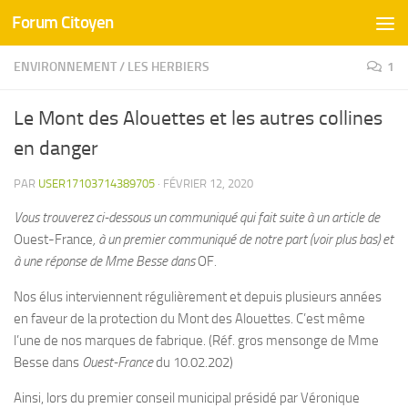
Forum Citoyen
Skip to content
ENVIRONNEMENT
/
LES HERBIERS
1
Le Mont des Alouettes et les autres collines
en danger
PAR
USER17103714389705
·
FÉVRIER 12, 2020
Vous trouverez ci-dessous un communiqué qui fait suite à un article de
Ouest-France
, à un premier communiqué de notre part (voir plus bas) et
à une réponse de Mme Besse dans
OF
.
Nos élus interviennent régulièrement et depuis plusieurs années
en faveur de la protection du Mont des Alouettes. C’est même
l’une de nos marques de fabrique. (Réf. gros mensonge de Mme
Besse dans
Ouest-France
du 10.02.202)
Ainsi, lors du premier conseil municipal présidé par Véronique