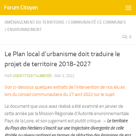
Forum Citoyen
Skip to content
AMÉNAGEMENT DU TERRITOIRE
/
COMMUNAUTÉ CE COMMUNES
/
ENVIRONNEMENT
0
Le Plan local d’urbanisme doit traduire le
projet de territoire 2018-2027
PAR
USER17103714389705
·
MAI 3, 2022
Voir ci-dessous quelques extraits de l’intervention de nos élu.es
lors du conseil communautaire du 27 avril 2022 sur le sujet.
Le document que vous avez réalisé a été examiné en janvier de
cette année par la Mission Régionale d’Autorité environnementale
Pays de la Loire, et son jugement est plutôt critique : «
Le territoire
du Pays des Herbiers s’inscrit sur une trajectoire divergente de celle
établie au niveau national en termes de réduction des émissions de gaz