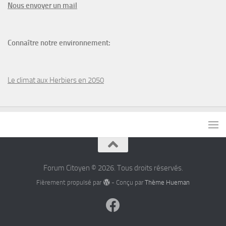
N
ous envoyer un
mail
Connaître notre environnement:
Le climat aux Herbiers en 2050
Forum Citoyen © 2026. Tous droits réservés.
Fièrement propulsé par
- Conçu par
Thème Hueman