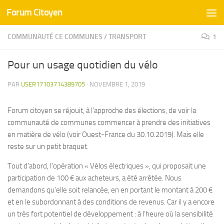
Forum Citoyen
Skip to content
COMMUNAUTÉ CE COMMUNES
/
TRANSPORT
1
Pour un usage quotidien du vélo
PAR
USER17103714389705
·
NOVEMBRE 1, 2019
Forum citoyen se réjouit, à l’approche des élections, de voir la
communauté de communes commencer à prendre des initiatives
en matière de vélo (voir Ouest-France du 30.10.2019). Mais elle
reste sur un petit braquet.
Tout d’abord, l’opération « Vélos électriques », qui proposait une
participation de 100 € aux acheteurs, a été arrêtée. Nous
demandons qu’elle soit relancée, en en portant le montant à 200 €
et en le subordonnant à des conditions de revenus. Car il y a encore
un très fort potentiel de développement : à l’heure où la sensibilité