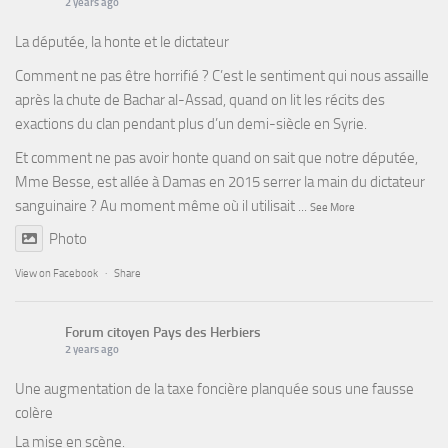
2 years ago
La députée, la honte et le dictateur
Comment ne pas être horrifié ? C’est le sentiment qui nous assaille
après la chute de Bachar al-Assad, quand on lit les récits des
exactions du clan pendant plus d’un demi-siècle en Syrie.
Et comment ne pas avoir honte quand on sait que notre députée,
Mme Besse, est allée à Damas en 2015 serrer la main du dictateur
sanguinaire ? Au moment même où il utilisait
...
See More
Photo
View on Facebook
·
Share
Forum citoyen Pays des Herbiers
2 years ago
Une augmentation de la taxe foncière planquée sous une fausse
colère
La mise en scène.