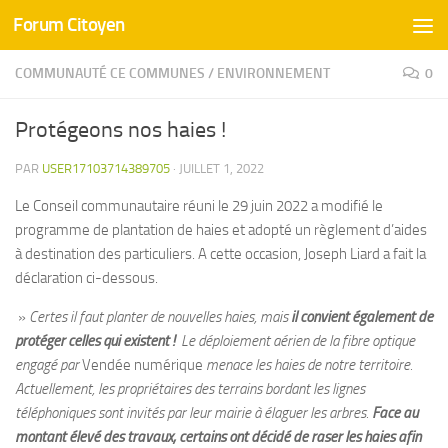
Forum Citoyen
Skip to content
COMMUNAUTÉ CE COMMUNES
/
ENVIRONNEMENT
0
Protégeons nos haies !
PAR
USER17103714389705
·
JUILLET 1, 2022
Le Conseil communautaire réuni le 29 juin 2022 a modifié le
programme de plantation de haies et adopté un règlement d’aides
à destination des particuliers. A cette occasion, Joseph Liard a fait la
déclaration ci-dessous.
»
Certes il faut planter de nouvelles haies, mais
il convient également de
protéger celles qui existent !
Le déploiement aérien de la fibre optique
engagé par
Vendée numérique
menace les haies de notre territoire.
Actuellement, les propriétaires des terrains bordant les lignes
téléphoniques sont invités par leur mairie à élaguer les arbres.
Face au
montant élevé des travaux, certains ont décidé de raser les haies afin