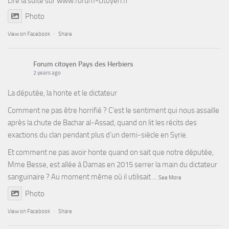
Lire la suite sur
www.forum-citoyen.fr
Photo
View on Facebook
·
Share
Forum citoyen Pays des Herbiers
2 years ago
La députée, la honte et le dictateur
Comment ne pas être horrifié ? C’est le sentiment qui nous assaille
après la chute de Bachar al-Assad, quand on lit les récits des
exactions du clan pendant plus d’un demi-siècle en Syrie.
Et comment ne pas avoir honte quand on sait que notre députée,
Mme Besse, est allée à Damas en 2015 serrer la main du dictateur
sanguinaire ? Au moment même où il utilisait
...
See More
Photo
View on Facebook
·
Share