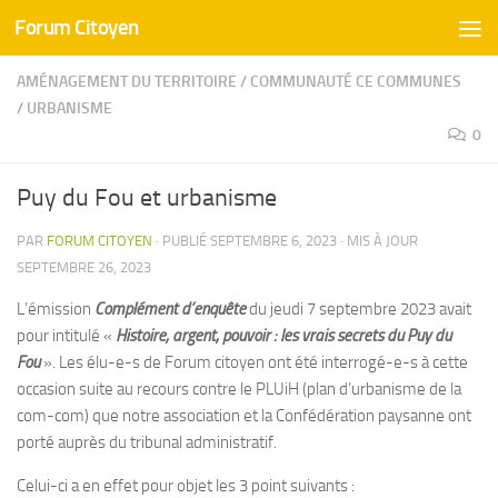
Forum Citoyen
Skip to content
AMÉNAGEMENT DU TERRITOIRE
/
COMMUNAUTÉ CE COMMUNES
/
URBANISME
0
Puy du Fou et urbanisme
PAR
FORUM CITOYEN
· PUBLIÉ
SEPTEMBRE 6, 2023
· MIS À JOUR
SEPTEMBRE 26, 2023
L’émission
Complément d’enquête
du jeudi 7 septembre 2023 avait
pour intitulé «
Histoire, argent, pouvoir : les vrais secrets du Puy du
Fou
». Les élu-e-s de Forum citoyen ont été interrogé-e-s à cette
occasion suite au recours contre le PLUiH (plan d’urbanisme de la
com-com) que notre association et la Confédération paysanne ont
porté auprès du tribunal administratif.
Celui-ci a en effet pour objet les 3 point suivants :