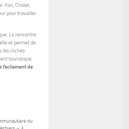
ur-Yon, Cholet,
r pour travailler
ique. La rencontre
elle et permet de
 les clichés
nt touristique,
us facilement de
ommunautaire du
0
erbiers – 3