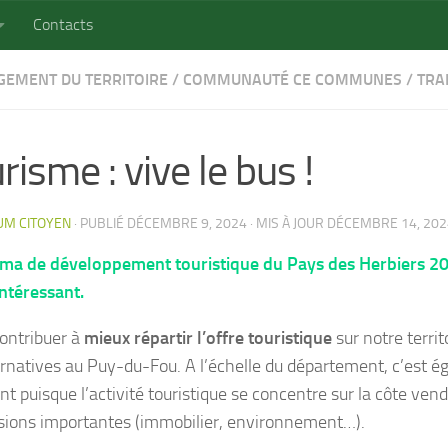
Contacts
EMENT DU TERRITOIRE
/
COMMUNAUTÉ CE COMMUNES
/
TRA
risme : vive le bus !
UM CITOYEN
· PUBLIÉ
DÉCEMBRE 9, 2024
· MIS À JOUR
DÉCEMBRE 14, 202
éma de développement touristique du Pays des Herbiers 
ntéressant.
contribuer à
mieux répartir l’offre touristique
sur notre terri
ernatives au Puy-du-Fou. A l’échelle du département, c’est 
nt puisque l’activité touristique se concentre sur la côte ven
sions importantes (immobilier, environnement…).