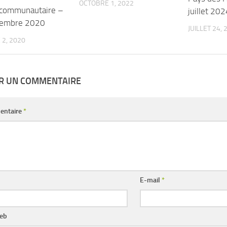
OCTOBRE 1, 2022
 communautaire –
juillet 202
tembre 2020
JUILLET 24, 
2, 2020
ER UN COMMENTAIRE
entaire
*
E-mail
*
web