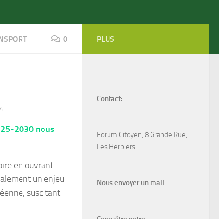
NSPORT
0
PLUS
Contact:
4
2025-2030 nous
Forum Citoyen, 8 Grande Rue,
Les Herbiers
toire en ouvrant
également un enjeu
N
ous envoyer un
mail
déenne, suscitant