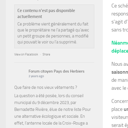
Ce sché
Ce contenu n’est pas disponible
respons
actuellement
s’agit d
Ce problème vient généralement du fait
sans tr
que le propriétaire ne l’a partagé qu’avec
un petit groupe de personnes, a modifié
qui pouvait le voir ou l’a supprimé.
Néanmoi
déplac
View on Facebook
·
Share
Nous avo
Forum citoyen Pays des Herbiers
saisonn
2 years ago
de mani
Que faire de nos vieux vêtements ?
avec le
La question a été posée, lors du conseil
Concern
municipal du 9 décembre 2023, par
place
un
Bernadette Rivière, élue de notre liste Pour
une alternative écologique et sociale. En
visiteur
effet, l’antenne locale de la Croix-Rouge a
serait é