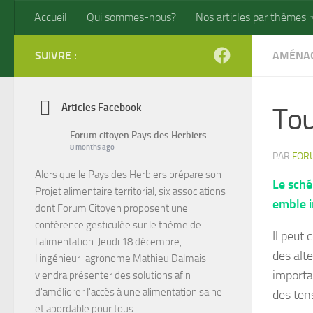
Accueil
Qui sommes-nous?
Nos articles par thèmes
Skip to content
SUIVRE :
AMÉNAG
Articles Facebook
Tou
Forum citoyen Pays des Herbiers
8 months ago
PAR
FOR
Alors que le Pays des Herbiers prépare son
Le sch
Projet alimentaire territorial, six associations
emble i
dont Forum Citoyen proposent une
conférence gesticulée sur le thème de
Il peut 
l'alimentation. Jeudi 18 décembre,
des alt
l'ingénieur-agronome Mathieu Dalmais
importa
viendra présenter des solutions afin
d'améliorer l'accès à une alimentation saine
des ten
et abordable pour tous.