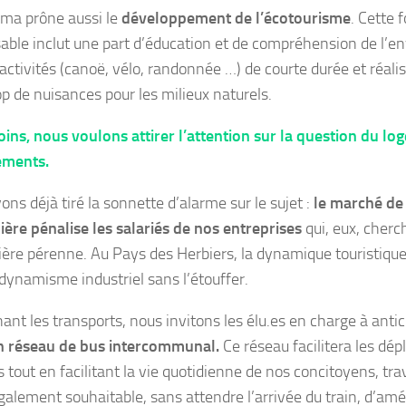
ma prône aussi le
développement de l’écotourisme
. Cette 
able inclut une part d’éducation et de compréhension de l’en
’activités (canoë, vélo, randonnée …) de courte durée et réalis
op de nuisances pour les milieux naturels.
ns, nous voulons attirer l’attention sur la question du log
ements.
ns déjà tiré la sonnette d’alarme sur le sujet :
le marché de 
ière pénalise les salariés de nos entreprises
qui, eux, cherch
ère pérenne. Au Pays des Herbiers, la dynamique touristique
 dynamisme industriel sans l’étouffer.
ant les transports, nous invitons les élu.es en charge à anti
 réseau de bus intercommunal.
Ce réseau facilitera les dé
s tout en facilitant la vie quotidienne de nos concitoyens, trav
galement souhaitable, sans attendre l’arrivée du train, d’amél