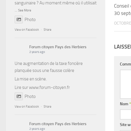
sanguinaire ? Au moment même où il utilisait
Conseil
...
See More
30 sep
Photo
OCTOBRE 
View on Facebook
·
Share
LAISS
Forum citoyen Pays des Herbiers
2 years ago
Une augmentation de la taxe foncière
Comm
planquée sous une fausse colère
La mise en scène.
Lire sur
www.forum-citoyen.fr
Photo
Nom
*
View on Facebook
·
Share
Forum citoyen Pays des Herbiers
Site 
2 years ago