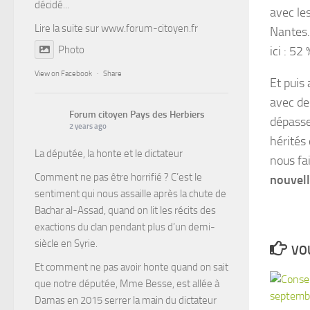
décidé...
avec le
Lire la suite sur
www.forum-citoyen.fr
Nantes…
Photo
ici : 52
View on Facebook
·
Share
Et puis
avec de
Forum citoyen Pays des Herbiers
dépasse
2 years ago
hérités
La députée, la honte et le dictateur
nous fa
Comment ne pas être horrifié ? C’est le
nouvell
sentiment qui nous assaille après la chute de
Bachar al-Assad, quand on lit les récits des
exactions du clan pendant plus d’un demi-
siècle en Syrie.
VOU
Et comment ne pas avoir honte quand on sait
que notre députée, Mme Besse, est allée à
Damas en 2015 serrer la main du dictateur