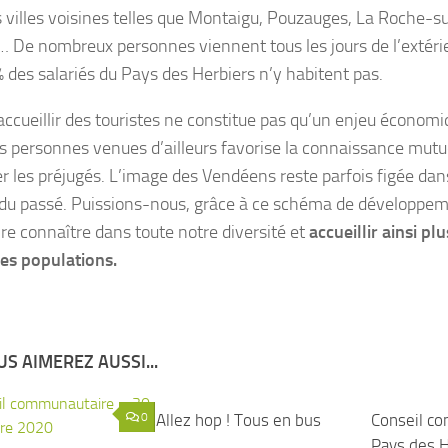
s villes voisines telles que Montaigu, Pouzauges, La Roche-s
 De nombreux personnes viennent tous les jours de l’extérieu
 % des salariés du Pays des Herbiers n’y habitent pas.
 accueillir des touristes ne constitue pas qu’un enjeu économ
s personnes venues d’ailleurs favorise la connaissance mutu
r les préjugés. L’image des Vendéens reste parfois figée dans
 du passé. Puissions-nous, grâce à ce schéma de développeme
ire connaître dans toute notre diversité et
accueillir ainsi pl
es populations.
S AIMEREZ AUSSI...
0
Allez hop ! Tous en bus
0
Conseil c
Pays des H