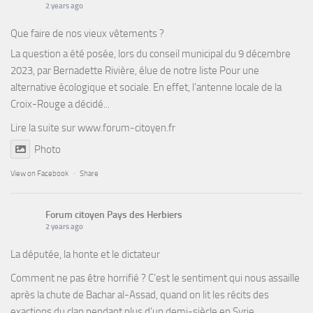
2 years ago
Que faire de nos vieux vêtements ?
La question a été posée, lors du conseil municipal du 9 décembre
2023, par Bernadette Rivière, élue de notre liste Pour une
alternative écologique et sociale. En effet, l’antenne locale de la
Croix-Rouge a décidé...
Lire la suite sur
www.forum-citoyen.fr
Photo
View on Facebook
·
Share
Forum citoyen Pays des Herbiers
2 years ago
La députée, la honte et le dictateur
Comment ne pas être horrifié ? C’est le sentiment qui nous assaille
après la chute de Bachar al-Assad, quand on lit les récits des
exactions du clan pendant plus d’un demi-siècle en Syrie.