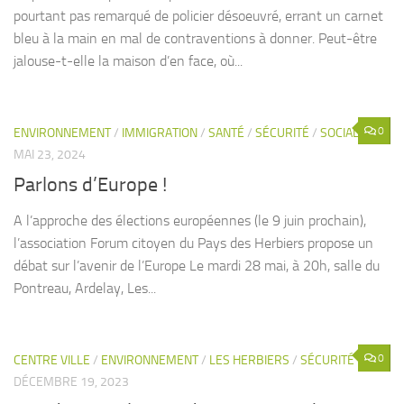
pourtant pas remarqué de policier désoeuvré, errant un carnet
bleu à la main en mal de contraventions à donner. Peut-être
jalouse-t-elle la maison d’en face, où...
0
ENVIRONNEMENT
/
IMMIGRATION
/
SANTÉ
/
SÉCURITÉ
/
SOCIAL
MAI 23, 2024
Parlons d’Europe !
A l’approche des élections européennes (le 9 juin prochain),
l’association Forum citoyen du Pays des Herbiers propose un
débat sur l’avenir de l’Europe Le mardi 28 mai, à 20h, salle du
Pontreau, Ardelay, Les...
0
CENTRE VILLE
/
ENVIRONNEMENT
/
LES HERBIERS
/
SÉCURITÉ
DÉCEMBRE 19, 2023