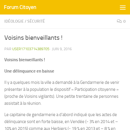
Forum Citoyen
Skip to content
IDÉOLOGIE
/
SÉCURITÉ
0
Voisins bienveillants !
PAR
USER17103714389705
·
JUIN 9, 2016
Voisins bienveillants !
Une délinquance en baisse
Il y a quelques mois la ville a demandé à la Gendarmerie de venir
présenter à la population le dispositif « Participation citoyenne »
(proche de Voisins vigilants). Une petite trentaine de personnes
assistait à la réunion.
Le capitaine de gendarmerie a d’abord indiqué que les actes de
délinquance sont en forte baisse, en Vendée (- 3% en 2014 et –
10% en 2015) comme aux Herbiers (- 19 % en 2013 et – 8 % en